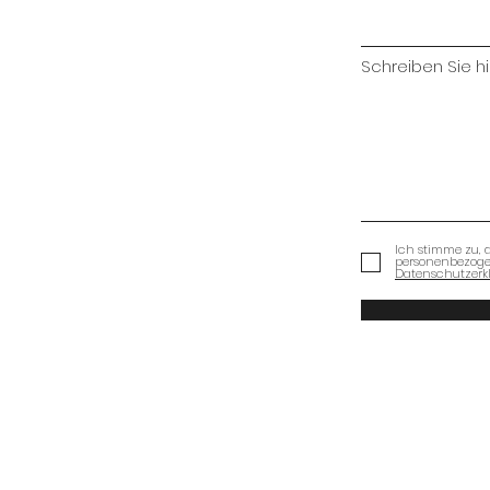
Schreiben Sie hie
Ich stimme zu, 
personenbezog
Datenschutzerk