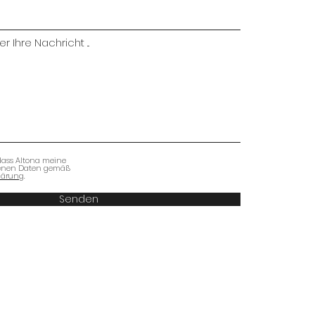
r Ihre Nachricht ...
dass Altona meine
enen Daten gemäß
lärung.
Senden